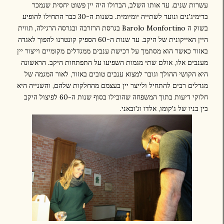
עשרות שנים. עד אותו השלב, הברולו היה יין פשוט יחסית שנמכר
בדימיג'נים ונועד לשתייה יומיומית. בשנות ה-30 כבר התחילו להופיע
בשוק ה Barolo Monfortino בגרסת הרזרבה ובגרסה הרגילה, תווית
היין האייקונית של היקב. עד שנות ה-60 הספיק קונטרנו להפוך לאגדה
באזור כאשר הוא מסתמך על רכישת ענבים ממגדלים מקומיים וייצור יין
מענבים אלו, אולם שתי מגמות השפיעו על התפתחות היקב. הראשונה
היא הקושי ההולך וגובר למצוא ענבים טובים באזור, לאור המגמה של
מגדלים רבים להתחיל ולייצר יין בעצמם מהחלקות שלהם, והשנייה היא
חלוקי דיעות בתוך המשפחה שהובילו בסוף שנות ה-60 לפיצול היקב
בין בניו של ג'קומו, אלדו וג'ובאני.