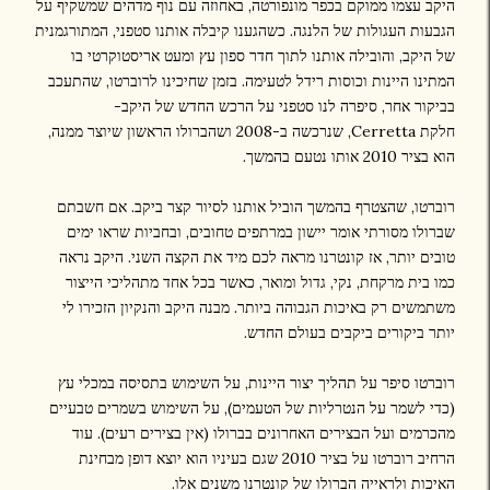
היקב עצמו ממוקם בכפר מונפורטה, באחוזה עם נוף מדהים שמשקיף על
הגבעות העגולות של הלנגה. כשהגענו קיבלה אותנו סטפני, המתורגמנית
של היקב, והובילה אותנו לתוך חדר ספון עץ ומעט אריסטוקרטי בו
המתינו היינות וכוסות רידל לטעימה. בזמן שחיכינו לרוברטו, שהתעכב
בביקור אחר, סיפרה לנו סטפני על הרכש החדש של היקב-
חלקת Cerretta, שנרכשה ב-2008 ושהברולו הראשון שיוצר ממנה,
הוא בציר 2010 אותו נטעם בהמשך.
רוברטו, שהצטרף בהמשך הוביל אותנו לסיור קצר ביקב. אם חשבתם
שברולו מסורתי אומר יישון במרתפים טחובים, ובחביות שראו ימים
טובים יותר, אז קונטרנו מראה לכם מיד את הקצה השני. היקב נראה
כמו בית מרקחת, נקי, גדול ומואר, כאשר בכל אחד מתהליכי הייצור
משתמשים רק באיכות הגבוהה ביותר. מבנה היקב והנקיון הזכירו לי
יותר ביקורים ביקבים בעולם החדש.
רוברטו סיפר על תהליך יצור היינות, על השימוש בתסיסה במכלי עץ
(כדי לשמר על הנטרליות של הטעמים), על השימוש בשמרים טבעיים
מהכרמים ועל הבצירים האחרונים בברולו (אין בצירים רעים). עוד
הרחיב רוברטו על בציר 2010 שגם בעיניו הוא יוצא דופן מבחינת
האיכות ולראייה הברולו של קונטרנו משנים אלו.