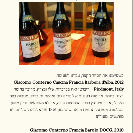
כשסיימנו את הסיור הקצר, עברנו לטעימה.
2012 Giacomo Conterno Cascina Francia Barbera d'Alba,
Piedmont, Italy -
רוברטו גאה בברברות שלו ובצדק. מדובר בחומר
רציני ביותר. ארומות רעננות של פרי אדום ואדמתיות ברקע מגובות בפה
מינרלי, ארוך ומפוצץ בפרי. החמיצות טובה, אך לא משתלטת והיין מאוזן
בשלמות. מבט על התווית מראה שיש כאן 15% של אלכוהול שלרגע לא
מורגשים. מעולה!
2010 Giacomo Conterno Francia Barolo DOCG,