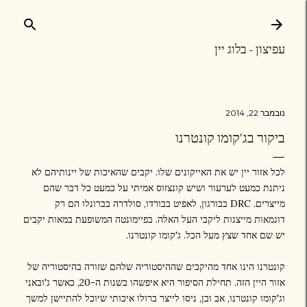
דילוג לתוכן הראשי
עפיצון - בלוג יין
נובמבר 22, 2014
ביקור בג'קומו קונטרנו
לכל אזור יין יש את האייקונים שלו. יקבים שהאיכות של יינותיהם לא
ניתנת כמעט לערעור ושיש קונצזוס אמיתי על כמעט כל דבר שהם
מייצרים. DRC בבורגון, לאפיט בבורדו, סולדרה בברונלו הם רק
דוגמאות מייצגות ליקבי העל האלה. בפיימונטה המשופעת במאות יקבים
יש שם אחד שצץ מעל הכל. ג'קומו קונטרנו.
קונטרנו הינו אחד מהיקבים שההיסטוריה שלהם שזורה בהיסטוריה של
אזור היין הזה. תחילת הסיפור היא איפשהו בשנות ה-20, כאשר ג'ובאני
וג'קומו קונטרנו, אב ובן, ניסו לייצר ברולו איכותי שיוכל להתיישן למשך