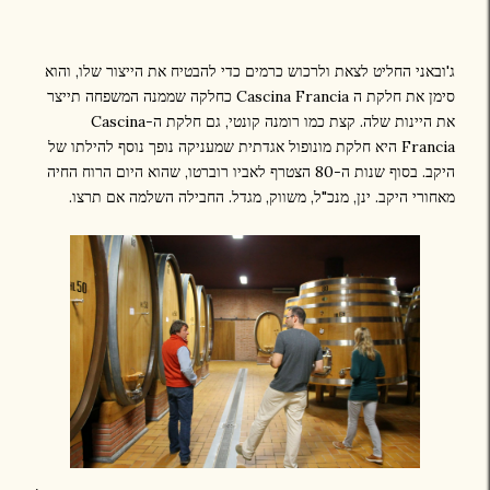
ג'ובאני החליט לצאת ולרכוש כרמים כדי להבטיח את הייצור שלו, והוא
סימן את חלקת ה Cascina Francia כחלקה שממנה המשפחה תייצר
את היינות שלה. קצת כמו רומנה קונטי, גם חלקת ה-Cascina
Francia היא חלקת מונופול אגדתית שמעניקה נופך נוסף להילתו של
היקב. בסוף שנות ה-80 הצטרף לאביו רוברטו, שהוא היום הרוח החיה
מאחורי היקב. ינן, מנכ"ל, משווק, מגדל. החבילה השלמה אם תרצו.