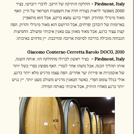
Piedmont, Italy -
החלקה הותיקה של היקב. לדברי רוברטו, בציר
2010 מאפשר לראות בצורה חדה את השפעות הטרואר על היין. האף
מאוד מינרלי ומהודק. הפרי כרגע נמצא ברקע, אבל הוא מתאפיין
בארומות של דובדבן ופרחים, אבל הרושם הוא מאוד מינרלי והדוק. הפה
קצת עצור כרגע, אבל מאוד מאוזן עם טאנין איכותי ומשולב. החמיצות
הגבוהה מובילה בדרכה לסיומת ארוכה ומורכבת. יין מדהים באיכותו.
2010 Giacomo Conterno Cerretta Barolo DOCG,
Piedmont, Italy -
בציר ראשון לברולו מהחלקה הזו. אותה השנה,
אותו תהליך הכנה, אבל משהו אחר לגמרי. האף מפוצץ בפרי בשל יותר
של אוכמניות או פירות יער אחרים. הפה עצמו מרגיש מלא יותר כרגע,
אולי בגלל עומס הפרי, כאשר הטאנין מרגיש משולב מעט יותר. יין נגיש
יותר כרגע מאחיו הותיק, אבל איכותי באותה המידה.